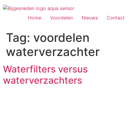
Ga
naar
de
Home
Voordelen
Nieuws
Contact
inhoud
Tag:
voordelen
waterverzachter
Waterfilters versus
waterverzachters